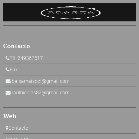
Contacto
Tlf: 649367617
Fax:
balsamaisocf@gmail.com
raulnicolas82@gmail.com
Web
Contacto