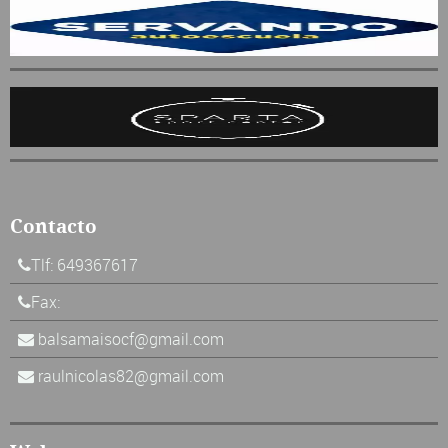
Contacto
Tlf: 649367617
Fax:
balsamaisocf@gmail.com
raulnicolas82@gmail.com