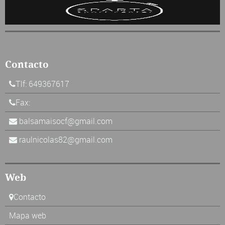
Contacto
Tlf: 649367617
Fax:
balsamaisocf@gmail.com
raulnicolas82@gmail.com
Web
Contacto
Mapa web