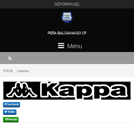
DEPORPANEL
PEñA BALSAMAISO CF
Menu

Inicio
/ Abonos
Facebook
Twitter
Whatsapp