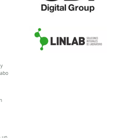
 y
cabo
un
a un