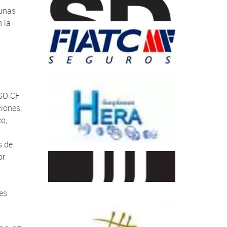
tunas
 la
ISO CF
ciones,
o,
s de
or
es.