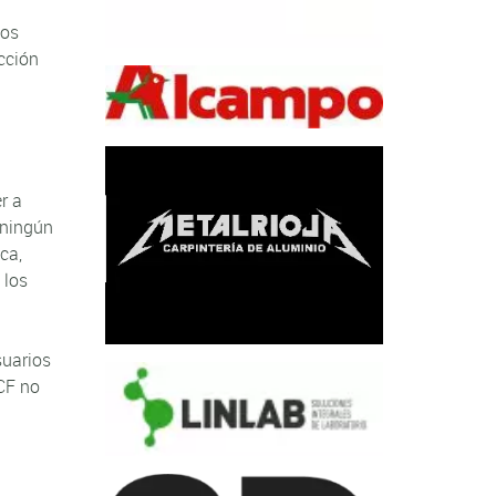
los
cción
r a
 ningún
ca,
 los
suarios
CF no