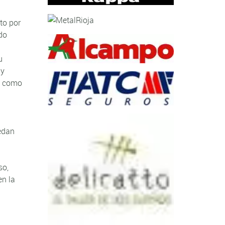
to por
do
u
 y
sí como
n
uedan
so,
en la