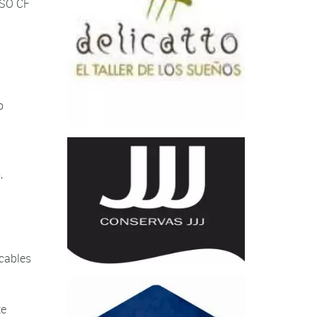
ISO CF
o
,
icables
te