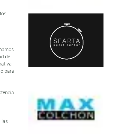
tos
ormamos
ad de
mativa
io para
stencia
 las