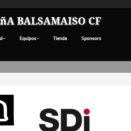
ñA BALSAMAISO CF
ad
Equipos
Tienda
Sponsors

