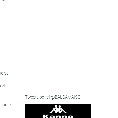
ue se
 el
Tweets por el @BALSAMAISO.
 asume