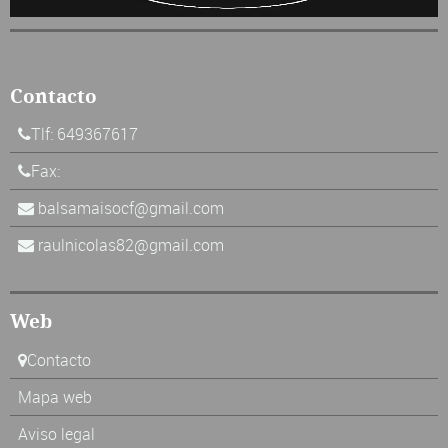
Contacto
Tlf: 649367617
Fax:
balsamaisocf@gmail.com
raulnicolas82@gmail.com
Web
Contacto
Mapa web
Aviso legal