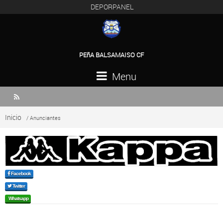
DEPORPANEL
PEñA BALSAMAISO CF
Menu

Inicio
/ Anunciantes
Facebook
Twitter
Whatsapp