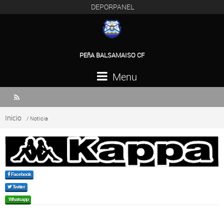
DEPORPANEL
PEñA BALSAMAISO CF
Menu

Inicio
/ Noticia
Facebook
Twitter
Whatsapp